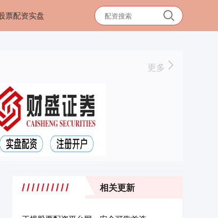
股票配资实盘
更多
相关更新