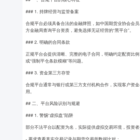
### 1. 持牌经营与监管备案
合规平台必须具备合法的金融牌照，如中国期货业协会会员
方金融局查询平台资质，避免选择无证经营的“黑平台”。
### 2. 明确的合同条款
正规平台会提供清晰、完整的电子合同，明确约定配资比例
或“强制平仓条款模糊”等问题。
### 3. 资金第三方存管
合规平台通常与银行或第三方支付机构合作，实现客户资金
用。
## 二、平台风险识别与规避
### 1. 警惕“虚拟盘”陷阱
部分不法平台以配资为名，实际提供虚拟交易环境，投资者
- 要求查看真实交易记录与期货交易所数据比对；