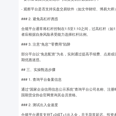
- 观察平台是否支持实盘交易软件（如文华财经、博易大师
### 2. 避免高杠杆诱惑
合规平台通常将杠杆控制在1:5至1:10之间，过高杠杆（
者应根据自身风险承受能力选择杠杆比例。
### 3. 注意“免息”“零费用”陷阱
部分平台以“免息配资”为名，实则通过提高手续费、点差
期优惠迷惑。
## 三、实操甄选步骤
### 1. 查询平台备案信息
通过“国家企业信用信息公示系统”查询平台公司名称、注册
国期货业协会官网查询其会员资格。
### 2. 测试出入金速度
合规平台通常支持T+0或T+1出入金，且无异常延迟。投