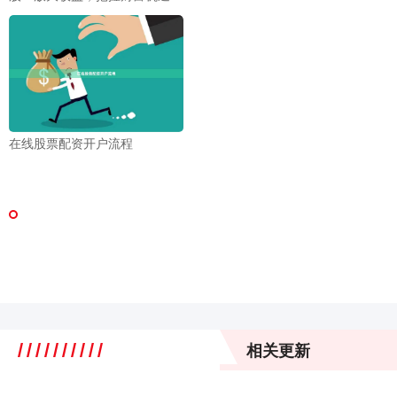
在线股票配资开户流程
相关更新