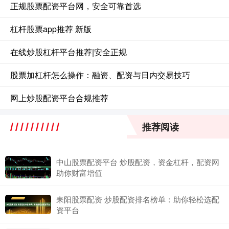
正规股票配资平台网，安全可靠首选
杠杆股票app推荐 新版
在线炒股杠杆平台推荐|安全正规
股票加杠杆怎么操作：融资、配资与日内交易技巧
网上炒股配资平台合规推荐
推荐阅读
中山股票配资平台 炒股配资，资金杠杆，配资网
助你财富增值
耒阳股票配资 炒股配资排名榜单：助你轻松选配
资平台