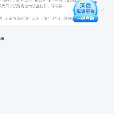
口全解析，警惕风险守护财富 在当今股市波动加剧、投
为不少投资者放大资金杠杆、寻求更....
者：山西配资炒股
阅读：
107
栏目：
杠杆炒股配资
记录