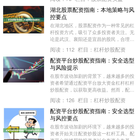
框架内优化资金使....
湖北股票配资指南：本地策略与风
控要点
在湖北地区，股票配资作为一种常见的杠
杆投资方式，吸引了众多投资者关注。无
论是武汉、襄阳还是宜昌的股民，合理运
用配资工具都需要掌握本地化策略和严格
阅读：
112
栏目：
杠杆炒股配资
的风控要点。本文....
配资平台炒股配资指南：安全选型
与风险提示
在股市波动加剧的背景下，越来越多的投
资者希望通过配资平台放大资金杠杆杠杆
炒股配资，以获取更高收益。然而，配资
炒股并非稳赚不赔的捷径，如何选择安全
阅读：
126
栏目：
杠杆炒股配资
可靠的配资平台，....
配资平台炒股配资指南：安全选型
与风控要点
在股市波动加剧的环境下，越来越多的投
资者开始关注配资炒股这一杠杆工具。配