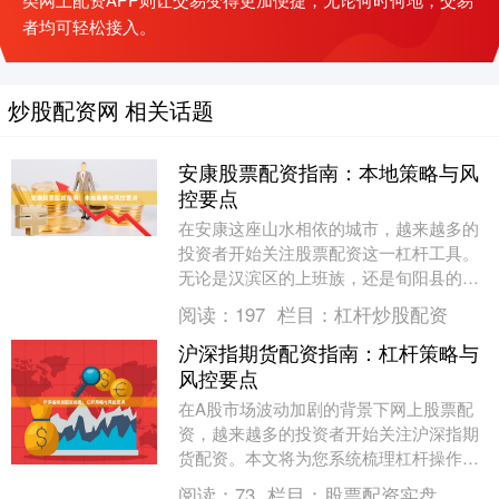
者均可轻松接入。
炒股配资网 相关话题
安康股票配资指南：本地策略与风
控要点
在安康这座山水相依的城市，越来越多的
投资者开始关注股票配资这一杠杆工具。
无论是汉滨区的上班族，还是旬阳县的个
体经营者，都希望借助配资放大收益。但
阅读：
197
栏目：
杠杆炒股配资
配资是把双刃剑，....
沪深指期货配资指南：杠杆策略与
风控要点
在A股市场波动加剧的背景下网上股票配
资，越来越多的投资者开始关注沪深指期
货配资。本文将为您系统梳理杠杆操作的
核心策略与风险控制要点，帮助您在合规
阅读：
73
栏目：
股票配资实盘